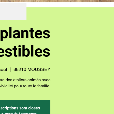
 plantes
stibles
août
  |  
88210 MOUSSEY
vre des ateliers animés avec
vialité pour toute la famille.
nscriptions sont closes