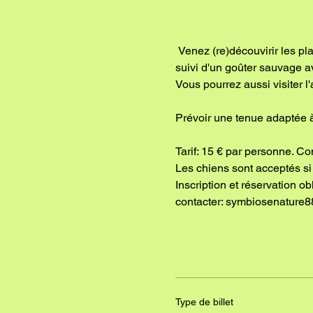
 Venez (re)découvirir les plantes sauvages comestibles lors d'une balade (identification, vertus, utilisations culinaires) 
suivi d'un goûter sauvage a
Vous pourrez aussi visiter l'
Prévoir une tenue adaptée à
Tarif: 15 € par personne. Co
Les chiens sont acceptés si 
Inscription et réservation o
contacter: symbiosenature
Type de billet