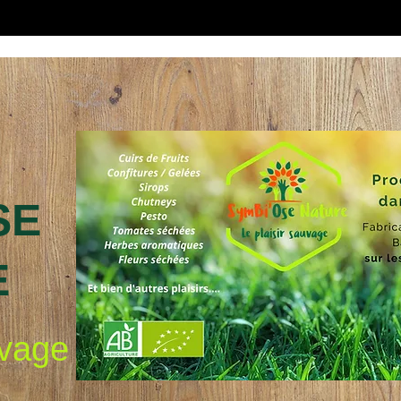
SE
E
uvage