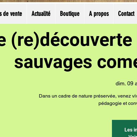
s de vente
Actualité
Boutique
A propos
Contact
e (re)découverte
sauvages come
dim. 09 
Dans un cadre de nature préservée, venez vi
pédagogie et convi
Les i